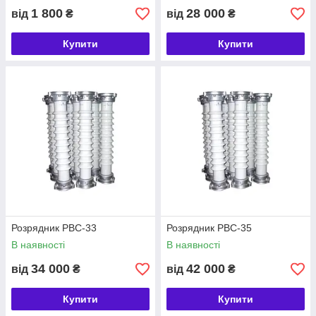
1 800
28 000
від
₴
від
₴
Купити
Купити
Розрядник РВС-33
Розрядник РВС-35
В наявності
В наявності
34 000
42 000
від
₴
від
₴
Купити
Купити