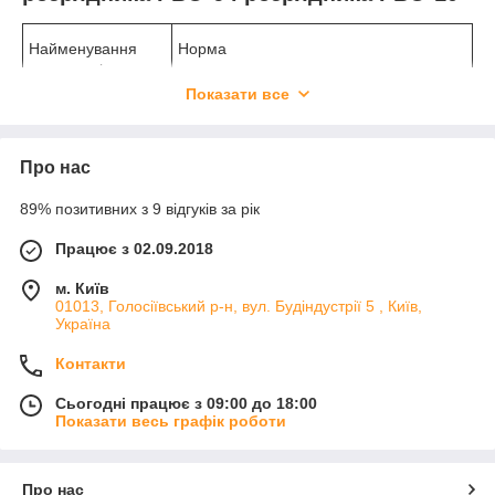
Найменування
Норма
параметрів
Показати все
Тип розрядника
РВО-6 У1
РВО-10 У-1
Про нас
Клас напруги
6
10
89% позитивних з 9 відгуків за рік
мережі, кВ
Працює з 02.09.2018
Номінальна
7,5
12,7
м. Київ
напруга, кВ
01013, Голосіївський р-н, вул. Будіндустрії 5 , Київ,
Україна
Пробивна напруга
16
26
Контакти
за частоти 50 Гц у
19
30,5
сухому стані та під
Сьогодні працює з 09:00 до 18:00
дощем, кВ, що
Показати весь графік роботи
працює:
- не менш ніж
- не більш ніж
Про нас