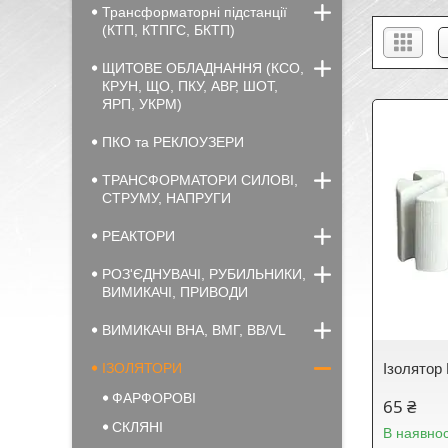
Трансформаторні підстанції
(КТП, КТПГС, БКТП)
ЩИТОВЕ ОБЛАДНАННЯ (КСО,
КРУН, ЩО, ПКУ, АВР, ШОТ,
ЯРП, УКРМ)
ПКО та РЕКЛОУЗЕРИ
ТРАНСФОРМАТОРИ СИЛОВІ,
СТРУМУ, НАПРУГИ
РЕАКТОРИ
РОЗ'ЄДНУВАЧІ, РУБИЛЬНИКИ,
ВИМИКАЧІ, ПРИВОДИ
ВИМИКАЧІ ВНА, ВМГ, BB/VL
ІЗОЛЯТОРИ
Ізолятор
ФАРФОРОВІ
65 ₴
СКЛЯНІ
В наявнос