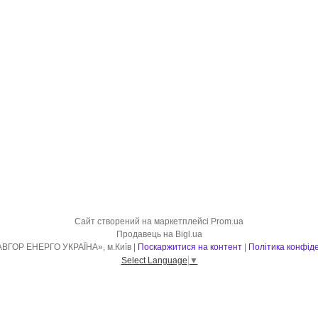
Сайт створений на маркетплейсі
Prom.ua
Продавець на Bigl.ua
ТОВ «СЛАВГОР ЕНЕРГО УКРАЇНА», м.Київ |
Поскаржитися на контент
|
Політика конфіде
Select Language
▼