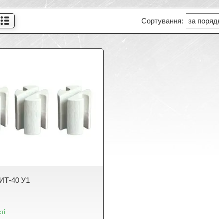
 ИТ-40 У1
ті