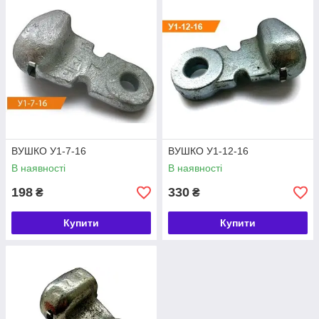
Вушка однолапчасті У1-7-16, У1-12-16 призначені для
з'єднання стрижня підвісного ізолятора або сережки з іншою
лінійною арматурою.
Гніздо сферичного шарнірного з'єднання вушок виконується
згідно з ГОСТ 27396-93.
Розміри вуха, що з'єднуються, відповідають ГОСТ 11359-75.
Вушка комплектуються W-подібними замками для замикання
стрижня ізолятора або маточки сережки.
ВУШКО У1-7-16
ВУШКО У1-12-16
В наявності
В наявності
198
330
₴
₴
Купити
Купити