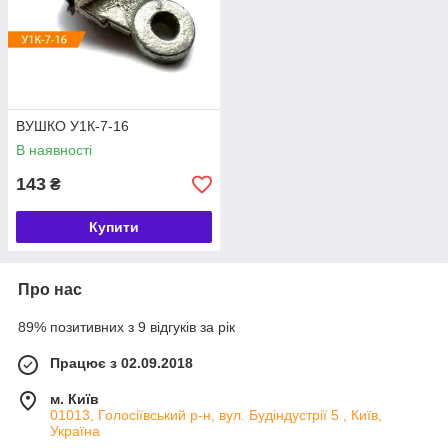
Мар
Розмір, мм
Руй
Мас
ка
нівн
а, кг
вуш
е
ка
нав
ВУШКО У1К-7-16
ант
D
b
B1
B2
D1
H
H1
В наявності
аже
ння
143
₴
кН
У1-
17
16
52
58
19,2
96,5
123
70
0,67
Купити
7-16
У1-
23
22
56
62
19,2
102,
140
120
1,05
Про нас
12-
5
16
89% позитивних з 9 відгуків за рік
ВУШКО У1К-7-16
Працює з 02.09.2018
м. Київ
01013, Голосіївський р-н, вул. Будіндустрії 5 , Київ,
Україна