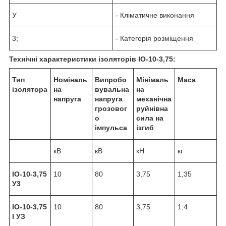
У
- Кліматичне виконання
3;
- Категорія розміщення
Технічні характеристики ізоляторів ІО-10-3,75:
Тип
Номіналь
Випробо
Мінімаль
Маса
ізолятора
на
вувальна
на
напруга
напруга
механічна
грозовог
руйнівна
о
сила на
імпульса
ізгиб
кВ
кВ
кН
кг
ІО-10-3,75
10
80
3,75
1,35
У3
ІО-10-3,75
10
80
3,75
1,4
I УЗ