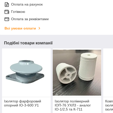
Оплата на рахунок
Готівкою
Оплата за реквізитами
Всі умови оплати
Подібні товари компанії
Ізолятор фарфоровий
Ізолятор полімерний
Ковп
опорний ІО-3-600 У1
ІОП-76 УХЛ3 - аналог
ізол
ІО-1/2,5 та К-711
ізол