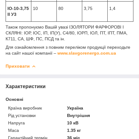
ІО-10-3,75
10
80
3,75
1,4
II У3
Також пропонуємо Вашій увазі ІЗОЛЯТОРИ ФАРФОРОВІ І
СКЛЯНІ: ІОР, ІОС, ІП, ІП(У), С4/80, ІОРП, ІОЛ, ПТ, ІПТ, ПМА,
К711, СА, ШФ, ПС, ПСД та ін.
Для ознайомлення з повним переліком продукції переходьте
на сайт нашої компанії –
www.slavgorenergo.com.ua
Приховати
Характеристики
Основні
Країна виробник
Україна
Рід установки
Внутрішня
Напруга
10 кВ
Маса
1.35 кг
Гарантійний термін
36 міс