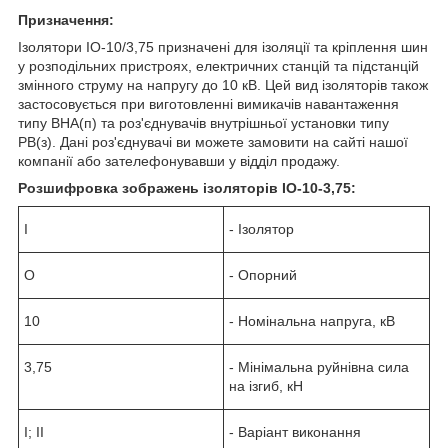
Призначення:
Ізолятори ІО-10/3,75 призначені для ізоляції та кріплення шин
у розподільних пристроях, електричних станцій та підстанцій
змінного струму на напругу до 10 кВ. Цей вид ізоляторів також
застосовується при виготовленні вимикачів навантаження
типу ВНА(п) та роз'єднувачів внутрішньої установки типу
РВ(з). Дані роз'єднувачі ви можете замовити на сайті нашої
компанії або зателефонувавши у відділ продажу.
Розшифровка зображень ізоляторів ІО-10-3,75:
І
- Ізолятор
О
- Опорний
10
- Номінальна напруга, кВ
3,75
- Мінімальна руйнівна сила
на ізгиб, кН
I; II
- Варіант виконання