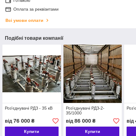
Готівкою
Оплата за реквізитами
Всі умови оплати
Подібні товари компанії
Роз'єднувачі РДЗ - 35 кВ
Роз'єднувачі РДЗ-2-
Роз'
35/1000
76 000
86 000
від
₴
від
₴
від
Купити
Купити