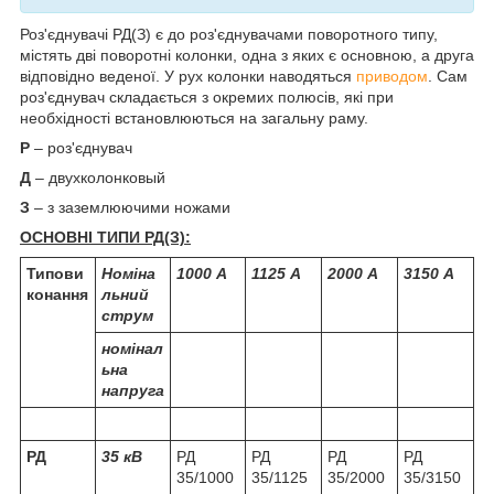
Роз'єднувачі РД(З) є до роз'єднувачами поворотного типу,
містять дві поворотні колонки, одна з яких є основною, а друга
відповідно веденої. У рух колонки наводяться
приводом
. Сам
роз'єднувач складається з окремих полюсів, які при
необхідності встановлюються на загальну раму.
Р
– роз'єднувач
Д
– двухколонковый
З
– з заземлюючими ножами
ОСНОВНІ ТИПИ
РД(З)
:
Типови
Номіна
1000 А
1125 А
2000 А
3150 А
конання
льний
струм
номінал
ьна
напруга
РД
35 кВ
РД
РД
РД
РД
35/1000
35/1125
35/2000
35/3150