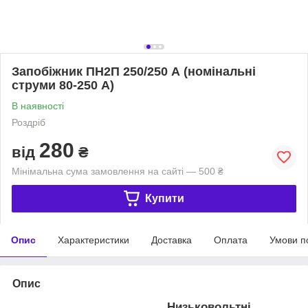
Запобіжник ПН2П 250/250 А (номінальні
струми 80-250 А)
В наявності
Роздріб
280
від
₴
Мінімальна сума замовлення на сайті — 500 ₴
Купити
Опис
Характеристики
Доставка
Оплата
Умови п
Опис
Низьковольтні