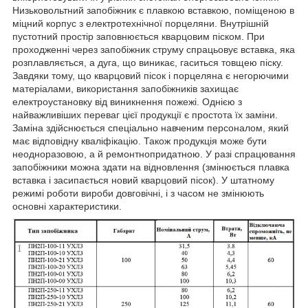
Низьковольтний запобіжник є плавкою вставкою, поміщеною в
міцний корпус з електротехнічної порцеляни. Внутрішній
пустотний простір заповнюється кварцовим піском. При
проходженні через запобіжник струму спрацьовує вставка, яка
розплавляється, а дуга, що виникає, гаситься товщею піску.
Завдяки тому, що кварцовий пісок і порцеляна є негорючими
матеріалами, використання запобіжників захищає
електроустановку від виникнення пожежі. Однією з
найважливіших переваг цієї продукції є простота їх заміни.
Заміна здійснюється спеціально навченим персоналом, який
має відповідну кваліфікацію. Також продукція може бути
неодноразовою, а й ремонтнопридатною. У разі спрацювання
запобіжники можна здати на відновлення (змінюється плавка
вставка і засипається новий кварцовий пісок). У штатному
режимі роботи вироби довговічні, і з часом не змінюють
основні характеристики.