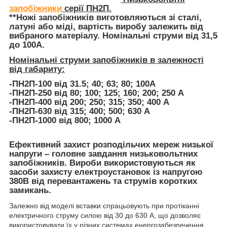
запобіжники
серії ПН2П.
**Ножі запобіжників виготовляються зі сталі,
латуні або міді, вартість виробу залежить від
вибраного матеріалу. Номінальні струми від 31,5
до 100А.
Номінальні струми запобіжників в залежності
від габариту:
-ПН2П-100 від 31.5; 40; 63; 80; 100А
-ПН2П-250 від 80; 100; 125; 160; 200; 250 А
-ПН2П-400 від 200; 250; 315; 350; 400 А
-ПН2П-630 від 315; 400; 500; 630 А
-ПН2П-1000 від 800; 1000 А
Ефективний захист розподільчих мереж низької
напруги – головне завдання низьковольтних
запобіжників. Вироби використовуються як
засоби захисту електроустановок із напругою
380В від перевантажень та струмів коротких
замикань.
Залежно від моделі вставки спрацьовують при протіканні
електричного струму силою від 30 до 630 А, що дозволяє
використовувати їх у різних системах енергозабезпечення.