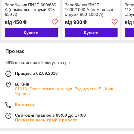
Запобіжник ПН2П 600/630
Запобіжник ПН2П
Запо
А (номінальні струми 315-
1000/1000 А (номінальні
113-
630 А)
струми 800-1000 А)
стру
450
900
від
₴
від
₴
від
Купити
Купити
Про нас
89% позитивних з 9 відгуків за рік
Працює з 02.09.2018
м. Київ
01013, Голосіївський р-н, вул. Будіндустрії 5 , Київ,
Україна
Контакти
Сьогодні працює з 09:00 до 17:00
Показати весь графік роботи