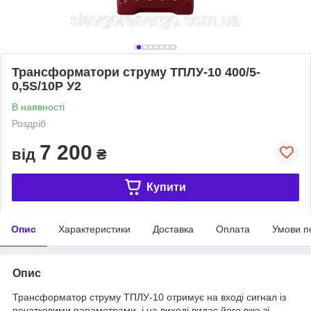
Трансформатори струму ТПЛУ-10 400/5-
0,5S/10P У2
В наявності
Роздріб
7 200
від
₴
Купити
Опис
Характеристики
Доставка
Оплата
Умови п
Опис
Трансформатор струму ТПЛУ-10 отримує на вході сигнал із
початковими параметрами, і на виході видає його вже зі