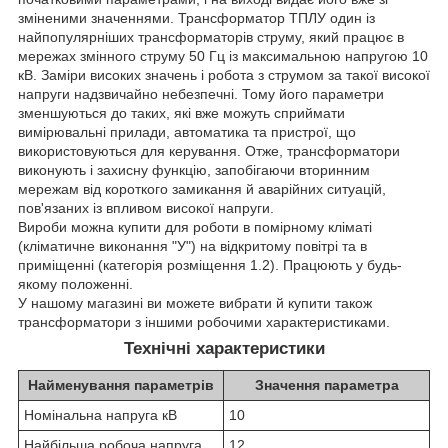
зміненими значеннями. Трансформатор ТПЛУ один із
найпопулярніших трансформаторів струму, який працює в
мережах змінного струму 50 Гц із максимальною напругою 10
кВ. Заміри високих значень і робота з струмом за такої високої
напруги надзвичайно небезпечні. Тому його параметри
зменшуються до таких, які вже можуть сприймати
вимірювальні прилади, автоматика та пристрої, що
використовуються для керування. Отже, трансформатори
виконують і захисну функцію, запобігаючи вторинним
мережам від короткого замикання й аварійних ситуацій,
пов'язаних із впливом високої напруги.
Вироби можна купити для роботи в помірному кліматі
(кліматичне виконання "У") на відкритому повітрі та в
приміщенні (категорія розміщення 1.2). Працюють у будь-
якому положенні.
У нашому магазині ви можете вибрати й купити також
трансформатори з іншими робочими характеристиками.
Технічні характеристики
Найменування параметрів
Значення параметра
Номінальна напруга кВ
10
Найбільша робоча напруга,
12