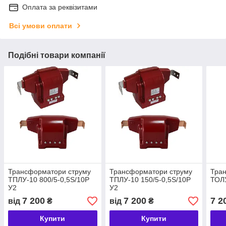
Оплата за реквізитами
Всі умови оплати
Подібні товари компанії
Трансформатори струму
Трансформатори струму
Тра
ТПЛУ-10 800/5-0,5S/10P
ТПЛУ-10 150/5-0,5S/10P
ТОЛУ
У2
У2
7 200
7 200
7 2
від
₴
від
₴
Купити
Купити