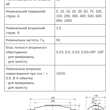
кВ
Номінальний первинний
5, 10, 15, 20, 30, 50, 75, 100,
струм, А
150, 200, 300, 400, 500, 600,
800, 1000
Номінальний вторинний
1;5
струм, А
Номінальна частота, Гц
50
Клас точності вторинного
обмотування:
0,2S; 0,5; 0,5S; 0,5S+/5Р; 10P
- для вимірювань;
- для захисту;
Номінальне вторинне
навантаження при сos ↑ =
10/15
0,8, В·А обмотки:
- для вимірювань;
- для захисту;