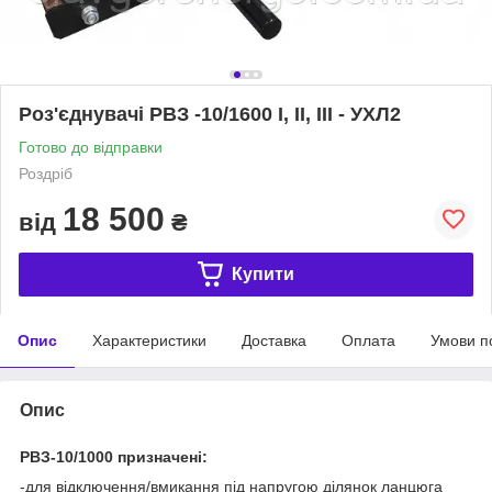
Роз'єднувачі РВЗ -10/1600 I, II, III - УХЛ2
Готово до відправки
Роздріб
18 500
від
₴
Купити
Опис
Характеристики
Доставка
Оплата
Умови п
Опис
РВЗ-10/1000 призначені:
-для відключення/вмикання під напругою ділянок ланцюга