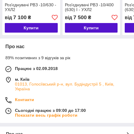
Роз'єднувачі РВЗ -10/630 -
Роз'єднувачі РВЗ -10/400
Роз'
УХЛ2
(630) I - УХЛ2
(630
7 100
7 500
від
₴
від
₴
від
Купити
Купити
Про нас
89% позитивних з 9 відгуків за рік
Працює з 02.09.2018
м. Київ
01013, Голосіївський р-н, вул. Будіндустрії 5 , Київ,
Україна
Контакти
Сьогодні працює з 09:00 до 17:00
Показати весь графік роботи
Про нас