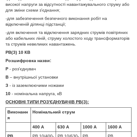
високої напруги за відсутності навантажувального струму або
для зміни схеми з'єднання;
-для забезпечення безпечного виконання робіт на
відключеній ділянці підстанції;
-для включення та відключення зарядних струмів повітряних
або кабельних ліній, струму холостого ходу трансформаторів
та струмів невеликих навантажень.
РВ(З) 10 КВ
Розшифровка назви:
Р
- роз'єднувач
В
– внутрішньої установки
З
- із заземлюючими ножами
10
- номінальна напруга, кВ
ОСНОВНІ ТИПИ РОЗ'ЄДНУВАЧІВ РВ(З):
Виконанн
Номінальний струм
я
400 А
630 А
1000 А
1600 А
РВ
РВ 10/400-
РВ 10/630-
РВ
РВ