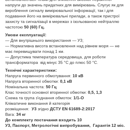
напруги до значень придатних для вимірювань. Слугує як для
вироблення сигналу вимірювальної інформації, так і для
подавання його на вимірювальні прилади, а також пристрої
захисту та сигналізації в мережах з ізольованою нейтраллю
частотою
50 (60) Гц.
Умови експлуатації:
— Для внутрішнього використання — У3;
— Нормативна висота встановлення над рівнем моря — не
має перевищувати понад 1 км.
— Допустима температура середовища, для роботи
трансформатора від мінус 35 °C до плюс 50 °C.
Технічні характеристики:
Напруга первинного обмотування:
10 кВ
Напруга вторинної обмотки:
0,1 кВ
Номінальна частота:
50 Гц
Клас точності основної вторинної обмотки:
0,5, 1,3
Схема та група з'єднання обмоток:
1/1-О
Кліматичне виконання й категорія
розміщення:
У3
згідно
ДСТУ EN 61689-2:2017
Вага:
34 кг
До комплекту постачання входить 10
У3, Паспорт, Метрологічні випробування, Гарантія 12 міс.