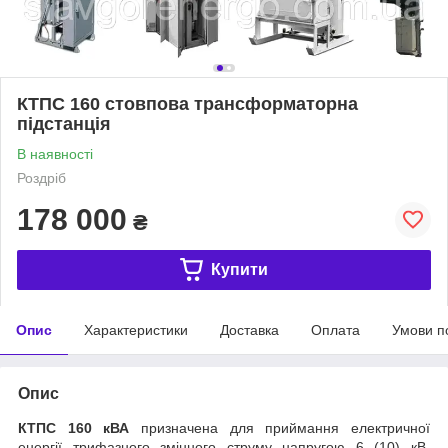
КТПС 160 стовпова трансформаторна
підстанція
В наявності
Роздріб
178 000
₴
Купити
Опис
Характеристики
Доставка
Оплата
Умови п
Опис
КТПС 160 кВА
призначена для приймання електричної
енергії трифазного змінного струму напругою 6 (10) кВ,