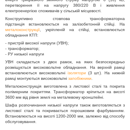
перетворення її на напругу 380/220 В і живлення
електроенергією споживачів у сільській місцевості.
Конструктивно стовпова трансформаторна
підстанція встановлюється на залізобетонній стійці. На
металоконструкції
, укріпленій на стійці, встановлюється
обладнання КТП:
- пристрій високої напруги (УВН);
- трансформатор;
- РУ низької напруги
УВН складається з двох рамок, на яких безпосередньо
розміщується високовольтне обладнання. На верхній рамці
встановлюються високовольтні
ізолятори
(3 шт.). На нижній
рамці монтуються високовольтні
запобіжники
.
Металоконструкція виготовлена з листової сталі та покрита
полімерним покриттям. Трансформатор кріпиться на висоті
3600 мм від рівня землі на металевому кронштейні.
Шафа розпочинання низької напруги також виготовляється з
листової сталі та покривається порошковим фарбуванням.
Встановлюється на висоті 1200-2000 мм, залежно від способу
обслуговування.