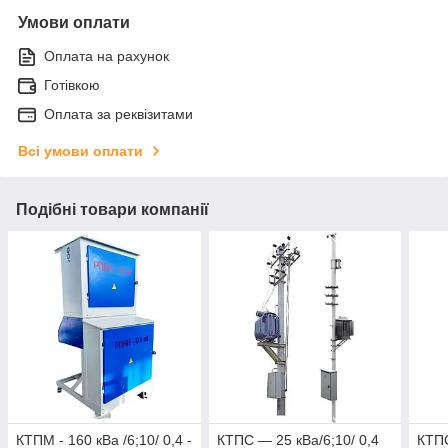
Умови оплати
Оплата на рахунок
Готівкою
Оплата за реквізитами
Всі умови оплати
Подібні товари компанії
КТПМ - 160 кВа /6;10/ 0,4 -
КТПС — 25 кВа/6;10/ 0,4
КТПС