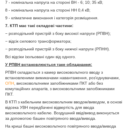
7 - номінальна напруга на стороні ВН - 6; 10; 35 кВ;
8 - номінальна напруга на стороні НН 0,4 кВ;
9 - кліматичне виконання і категорія розміщення.
7. КТП має такі складові частини:
− розподільний пристрій з боку високої напруги (РПВН);
− відсік силового трансформатора;
− розподільний пристрій з боку нижчої напруги (РПНН).
Всі відсіки ізольовані один від одного.
У РПВН встановлюється таке обладнання:
РПВН складається з камер високовольтного вводу з
встановленими вимикачами навантаження, роз'єднувачами,
ОПН
, високовольтними запобіжниками ПКТ або без
комутаційних апаратів, з високовольтними запобіжниками
ПКТ.
В КТП з кабельним високовольтним вводом/виводом, в основі
відсека УВН передбачені відвертість для ввода
високовольтного кабелю. Воздушний ввід/вивод виконується
за допомогою башен повітряного ввода/вивода.
На криші башні високовольтного повітряного ввода/вивода