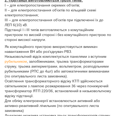
2. Підстанції виготовляються трьох типів:
I – для електропостачання окремих об'єктів;
II – для електропостачання об'єктів по кільцевій схемі
електропостачання;
III – для електропостачання об'єктів при підключенні їх до
ЛЕП 6(10) кВ.
Підстанції I і III типів виготовляються з комутаційним
пристроєм по високій стороні і без комутаційного пристрою по
стороні високої напруги.
Як комутаційного пристрою використовується вимикач
навантаження ВН або роз'єднувач РВЗ.
Низьковольтний відсік комплектується панелями з вступним
рубильником
, запобіжниками, трьома трансформаторами
струму, трьома амперметрами, вольтметром, розподільними
рубильниками (РПС до 4шт) або автоматичними вимикачами
(по опитувального листа замовника).
Освітлення трансформаторного відсіку КТП здійснюється
світильником з лампою розжарювання 36 через понижуючий
трансформатор ЯТП 220/36, встановлений в низьковольтному
відсіку підстанції.
Для обліку електроенергії встановлюється активний або
активно-реактивний лічильник (по опитувального листа
замовника)
Додатково можлива установка трьох трансформаторів струму