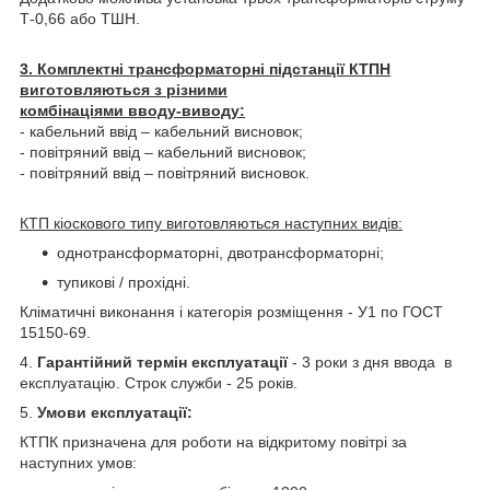
Т-0,66 або ТШН.
3. Комплектні трансформаторні підстанції КТПН
виготовляються з різними
комбінаціями вводу-виводу:
- кабельний ввід – кабельний висновок;
- повітряний ввід – кабельний висновок;
- повітряний ввід – повітряний висновок.
КТП кіоскового типу виготовляються наступних видів:
однотрансформаторні, двотрансформаторні;
тупикові / прохідні.
Кліматичні виконання і категорія розміщення - У1 по ГОСТ
15150-69.
4.
Гарантійний термін експлуатації
- 3 роки з дня ввода в
експлуатацію. Строк служби - 25 років.
5.
Умови експлуатації:
КТПК призначена для роботи на відкритому повітрі за
наступних умов: