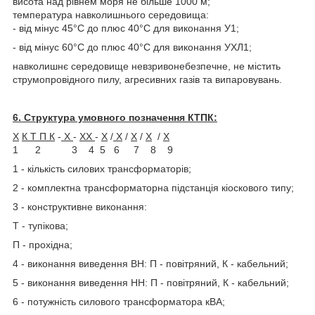
висота над рівнем моря не більше 1000 м;
температура навколишнього середовища:
- від мінус 45°С до плюс 40°С для виконання У1;
- від мінус 60°С до плюс 40°С для виконання УХЛ1;
навколишнє середовище невзривонебезпечне, не містить
струмопровідного пилу, агресивних газів та випаровувань.
6. Структура умовного позначення КТПК:
X
К Т П К
-
Х
-
ХХ
-
Х
/
Х
/
Х
/
Х
/
Х
1 2 3 4 5 6 7 8 9
1 - кількість силових трансформаторів;
2 - комплектна трансформаторна підстанція кіоскового типу;
3 - конструктивне виконання:
Т - тупікова;
П - прохідна;
4 - виконання виведення ВН: П - повітряний, К - кабельний;
5 - виконання виведення НН: П - повітряний, К - кабельний;
6 - потужність силового трансформатора кВА;