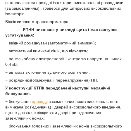
встанавлюются прохідні ізолятори, високовольтні розрядники
(за замовленням) і траверси для штирьових високовольтних
ізоляторів.
Відсік силового трансформатора:
РПНН виконане у вигляді щита і має наступне
устаткування:
− ввідний роз'єднувач (автоматичний вимикач);
− автоматичні вимикачі ліній, що відходять;
− панель обліку електроенергії і контролю напруги на шинах
0,4 кВ;
− автомат включення вуличного освітлення;
− розрядники(обмежувачі перенапруження) НН.
У конструкції КТПК передбачені наступні механічні
блокування:
− блокування
приводу
заземляючих ножів високовольтного
вимикача(роз'єднувача) і дверей високовольтного введення,
що не дозволяє відкривати двері при відключених
заземляючих ножах;
− блокування головних і заземляючих ножів високовольтного