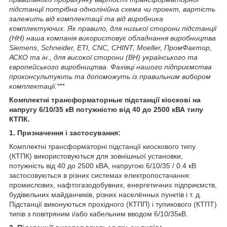
підстанції потрібна однолінійна схема чи проект, вартість
залежить від комплектації та від виробника
комплектуючих. Як правило, для низької сторони підстанції
(НН) наша компанія використовує обладнання виробництва
Siemens, Schneider, ETI, CNC, CHINT, Moeller, ПромФактор,
АСКО та ін., для високої сторони (ВН) українського та
європейського виробництва. Фахівці нашого підприємства
проконсультують та допоможуть із правильним вибором
комплектації.***
Комплектні тра
нсформаторные підстанції кіоскові на
напругу 6/10/35 кВ потужністю від 40 до 2500 кВА типу
КТПК.
1. Призначення і застосування:
Комплектні трансформаторні підстанції киоскового типу
(КТПК) використовуються для зовнішньої установки,
потужність від 40 до 2500 кВА, напругою 6/10/35 / 0.4 кВ
застосовуються в різних системах електропостачання:
промислових, нафтогазодобувних, енергетичних підприємств,
будівельних майданчиків, різних населённых пунктів і т. д.
Підстанції виконуються прохідного (КТПП) і тупикового (КТПТ)
типів з повітряним і/або кабельним вводом 6/10/35кВ.