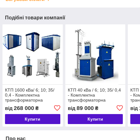
Подібні товари компанії
КТП 1600 кВа/ 6; 10; 35/
КТП 40 кВа / 6; 10; 35/ 0,4
КТП 
0,4 - Комплектна
- Комплектна
- Ко
трансформаторна
трансформаторна
тра
підстанція
підстанція
підс
268 000
89 000
від
₴
від
₴
від
Купити
Купити
Про нас