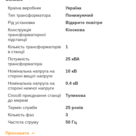
Країна виробник
Україна
Тип трансформатора
Понижуючий
Рід установки
Відкрите повітря
Конструкція
Кіоскова
трансформаторної
підстанції
Кількість трансформаторів
1
в станції
Потужність
25 кВА
трансформатора
Номінальна напруга на
10 кВ
стороні вищої напруги
Номінальна напруга на
0.4 кВ
стороні нижчої напруги
Спосіб приєднання станції
Тупикова
до мережі
Термін служби
25 років
Кількість фаз
3
Частота струму
50 Гц
Приховати