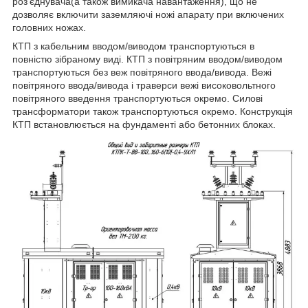
роз'єднувача(а також вимикача навантаження), що не
дозволяє включити заземляючі ножі апарату при включених
головних ножах.
КТП з кабельним вводом/виводом транспортуються в
повністю зібраному виді. КТП з повітряним вводом/виводом
транспортуються без веж повітряного ввода/вивода. Вежі
повітряного ввода/вивода і траверси вежі високовольтного
повітряного введення транспортуються окремо. Силові
трансформатори також транспортуються окремо. Конструкція
КТП встановлюється на фундаменті або бетонних блоках.