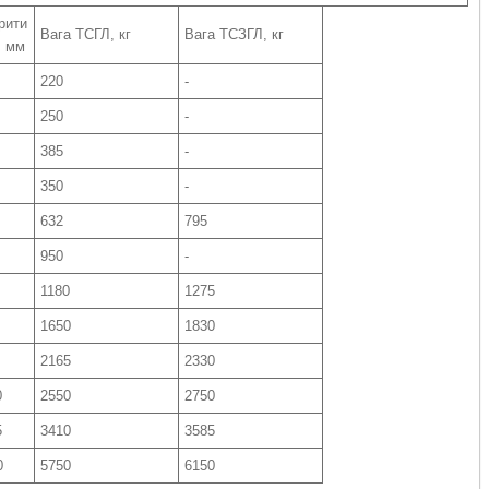
рити
Вага ТСГЛ, кг
Вага ТСЗГЛ, кг
, мм
220
-
250
-
385
-
350
-
632
795
950
-
1180
1275
1650
1830
2165
2330
0
2550
2750
5
3410
3585
0
5750
6150