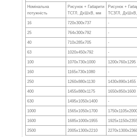
Номінальна
Рисунок + Габарити
Рисунок + Габа
потужність
ТСГЛ, ДхШхВ, мм
ТСЗГЛ, ДхШхВ
16
720х300х737
-
25
764х300х792
-
40
710х285х705
-
63
1020х450х792
-
100
1070х730х1000
1200х760х1295
160
1165х730х1080
-
250
1260х880х1130
1430х890х1455
400
1455x880x1175
1650х850х1600
630
1495х1050х1400
-
1000
1565х1050х1700
1750х1105х200
1600
1685x1000x1955
1925x1150x235
2500
2005х1300х2210
2270x1300x236