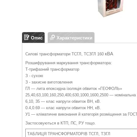
Опис
Характеристики
кВА
Силові трансформатори ТСГЛ, ТСЗГЛ 160
Розшифрування маркування трансформатора:
Т-трифазний трансформатор
З - сухою
З - захисне виготовлення
ГЛ — лита епоксидна ізоляція обвиток «ГЕОФОЛЬ»
25,40,63,100,160,250,400,630,1000,1600,2500 — номінальна 
6,10, 35 — клас напруги обвиток ВН, кВ.
0.4,0.69 — клас напруги обвиток НН, кВ.
У1 — кліматичне виконання й категорія розміщення за ГОС
Застосовуються в КТП, ПС, РУ тощо.
ТАБЛИЦЯ ТРАНСФОРМАТОРІВ ТСГЛ, ТЗГЛ