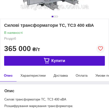
Силові трансформатори ТС, ТСЗ 400 кВА
В наявності
Роздріб
365 000
₴/т
Купити
Опис
Характеристики
Доставка
Оплата
Умови п
Опис
кВА
Силові трансформатори ТС, ТСЗ 400
Розшифрування маркування трансформатора: