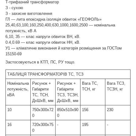
Т-трифазний трансформатор
З - сухою
З - захисне виготовлення
ГЛ — лита епоксидна ізоляція обвиток «ГЕОФОЛЬ»
25,40,63,100,160,250,400,630,1000,1600,2500 — номінальна
потужність, кВ А
6,10, 35 — клас напруги обвиток ВН, кВ.
0.4,0.69 — клас напруги обвиток НН, кВ.
У1 — кліматичне виконання й категорія розміщення за ГОСТом
15150-69
Застосовуються в КТП, ПС, РУ тощо.
ТАБЛИЦЯ ТРАНСФОРМАТОРІВ ТС, ТСЗ
Номінальна
Рисунок +
Рисунок +
Вага ТС,
Вага ТСЗ,
потужність,
Габарити
Габарити
ТСН, кг
ТСЗН, кг
кВА
ТС, ТСН,
ТСЗ, ТСЗН,
ДхШхВ, мм
ДхШхВ, мм
10
750х300х72
850х510х90
156
230
0
0
16
720x300x75
-
195
-
0