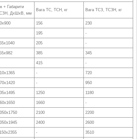
к + Габарити
Вага ТС, ТСН, кг
Вага ТСЗ, ТСЗН, кг
ТСЗН, ДхШхВ, мм
0х900
156
230
195
-
65х1040
205
-
55х982
385
345
415
-
10х1365
-
720
70х1420
-
950
35х1495
1250
1180
60х1650
1660
-
050х1750
2100
2200
050х1945
2400
2600
150х2355
-
3510