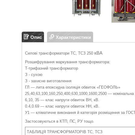
Опис
Характеристики
кВА
Силові трансформатори ТС, ТСЗ 250
Розшифрування маркування трансформатора:
Т-трифазний трансформатор
З - сухою
З - захисне виготовлення
ГЛ — лита епоксидна ізоляція обвиток «ГЕОФОЛЬ»
25,40,63,100,160,250,400,630,1000,1600,2500 — номінальна 
6,10, 35 — клас напруги обвиток ВН, кВ.
0.4,0.69 — клас напруги обвиток НН, кВ.
У1 — кліматичне виконання й категорія розміщення за ГОС
Застосовуються в КТП, ПС, РУ тощо.
ТАБЛИЦЯ ТРАНСФОРМАТОРІВ ТС, ТСЗ