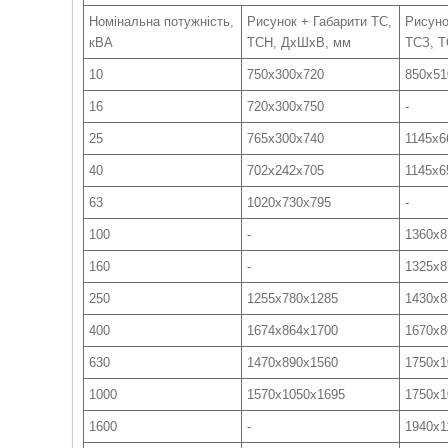
Номінальна потужність,
Рисунок + Габарити ТС,
Рисуно
кВА
ТСН, ДхШхВ, мм
ТСЗ, 
10
750х300х720
850х51
16
720x300x750
-
25
765x300x740
1145х6
40
702x242x705
1145х6
63
1020x730x795
-
100
-
1360х8
160
-
1325х8
250
1255x780x1285
1430х8
400
1674x864x1700
1670х8
630
1470х890х1560
1750х1
1000
1570х1050х1695
1750х1
1600
-
1940х1