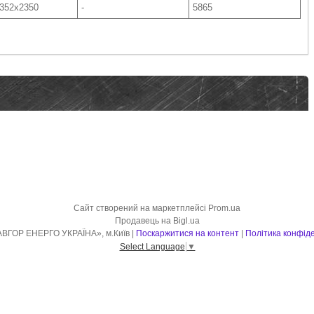
352х2350
-
5865
Сайт створений на маркетплейсі
Prom.ua
Продавець на Bigl.ua
ТОВ «СЛАВГОР ЕНЕРГО УКРАЇНА», м.Київ |
Поскаржитися на контент
|
Політика конфіде
Select Language
▼