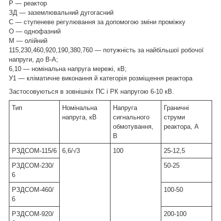
Р — реактор
ЗД — заземлювальний дугогасний
С — ступеневе регулювання за допомогою зміни проміжку
О — однофазний
М — олійний
115,230,460,920,190,380,760 — потужність за найбільшої робочої
напруги, до В-А;
6,10 — номінальна напруга мережі, кВ;
У1 — кліматичне виконання й категорія розміщення реактора
Застосовуються в зовнішніх ПС і РК напругою 6-10 кВ.
Тип
Номінальна
Напруга
Граничні
напруга, кВ
сигнального
струми
обмотування,
реактора, А
В
РЗДСОМ-115/6
6,6/√3
100
25-12,5
РЗДСОМ-230/
50-25
6
РЗДСОМ-460/
100-50
6
РЗДСОМ-920/
200-100