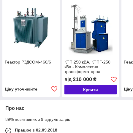
Реактор РЗДСОМ-460/6
КТП 250 кВА, КТПГ-250
Реа
кВа - Комплектна
трансформаторна
підстанція
210 000
від
₴
КТП-250/10(6)/0,4
Ціну уточнюйте
Цін
Купити
Про нас
89% позитивних з 9 відгуків за рік
Працює з 02.09.2018