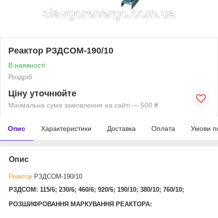
Реактор РЗДСОМ-190/10
В наявності
Роздріб
Ціну уточнюйте
Мінімальна сума замовлення на сайті — 500 ₴
Опис
Характеристики
Доставка
Оплата
Умови п
Опис
Реактор
РЗДСОМ-190/10
РЗДСОМ: 115/6; 230/6; 460/6; 920/6; 190/10; 380/10; 760/10;
РОЗШИФРОВАННЯ МАРКУВАННЯ РЕАКТОРА: