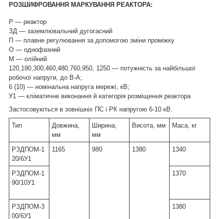
РОЗШИФРОВАННЯ МАРКУВАННЯ РЕАКТОРА:
Р — реактор
ЗД — заземлювальний дугогасний
П — плавне регулювання за допомогою зміни проміжку
О — однофазний
М — олійний
120,190,300,460,480,760,950, 1250 — потужність за найбільшої
робочої напруги, до В-А;
6 (10) — номінальна напруга мережі, кВ;
У1 — кліматичне виконання й категорія розміщення реактора
Застосовуються в зовнішніх ПС і РК напругою 6-10 кВ.
Тип
Довжина,
Ширина,
Висота, мм
Маса, кг
мм
мм
РЗДПОМ-1
1165
980
1380
1340
20/6У1
РЗДПОМ-1
1370
90/10У1
РЗДПОМ-3
1380
00/6У1