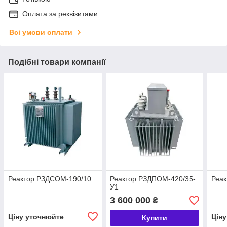
Оплата за реквізитами
Всі умови оплати
Подібні товари компанії
Реактор РЗДСОМ-190/10
Реактор РЗДПОМ-420/35-
Реа
У1
3 600 000
₴
Ціну уточнюйте
Цін
Купити