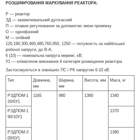
РОЗШИФРОВАННЯ МАРКУВАННЯ РЕАКТОРА:
Р — реактор
ЗД — заземлювальний дугогасний
П — плавне регулювання за допомогою зміни проміжку
О — однофазний
М — олійний
120,190,300,460,480,760,950, 1250 — потужність за найбільшої
робочої напруги, до В-А;
6 (10) — номінальна напруга мережі, кВ;
У1 — кліматичне виконання й категорія розміщення реактора
Застосовуються в зовнішніх ПС і РК напругою 6-10 кВ.
Тип
Довжина,
Ширина,
Висота, мм
Маса, кг
мм
мм
РЗДПОМ-1
1165
980
1380
1340
20/6У1
РЗДПОМ-1
1370
90/10У1
РЗДПОМ-3
1380
00/6У1