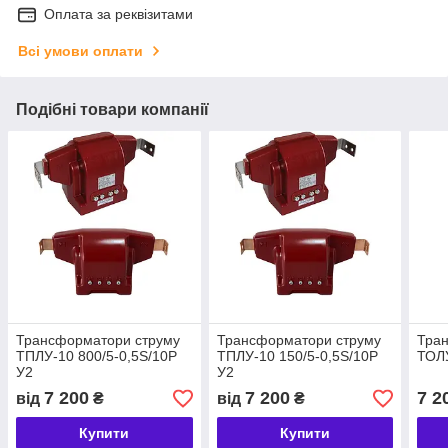
Оплата за реквізитами
Всі умови оплати
Подібні товари компанії
Трансформатори струму
Трансформатори струму
Тра
ТПЛУ-10 800/5-0,5S/10P
ТПЛУ-10 150/5-0,5S/10P
ТОЛУ
У2
У2
7 200
7 200
7 2
від
₴
від
₴
Купити
Купити