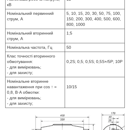
кВ
Номінальний первинний
5, 10, 15, 20, 30, 50, 75, 100,
струм, А
150, 200, 300, 400, 500, 600,
800, 1000
Номінальний вторинний
1;5
струм, А
Номінальна частота, Гц
50
Клас точності вторинного
обмотування:
0,2S; 0,5; 0,5S; 0,5S+/5Р; 10P
- для вимірювань;
- для захисту;
Номінальне вторинне
навантаження при сos ↑ =
10/15
0,8, В·А обмотки:
- для вимірювань;
- для захисту;