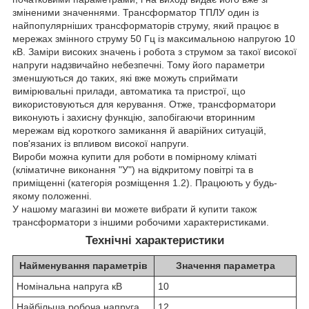
зміненими значеннями. Трансформатор ТПЛУ один із
найпопулярніших трансформаторів струму, який працює в
мережах змінного струму 50 Гц із максимальною напругою 10
кВ. Заміри високих значень і робота з струмом за такої високої
напруги надзвичайно небезпечні. Тому його параметри
зменшуються до таких, які вже можуть сприймати
вимірювальні прилади, автоматика та пристрої, що
використовуються для керування. Отже, трансформатори
виконують і захисну функцію, запобігаючи вторинним
мережам від короткого замикання й аварійних ситуацій,
пов'язаних із впливом високої напруги.
Вироби можна купити для роботи в помірному кліматі
(кліматичне виконання "У") на відкритому повітрі та в
приміщенні (категорія розміщення 1.2). Працюють у будь-
якому положенні.
У нашому магазині ви можете вибрати й купити також
трансформатори з іншими робочими характеристиками.
Технічні характеристики
Найменування параметрів
Значення параметра
Номінальна напруга кВ
10
Найбільша робоча напруга,
12