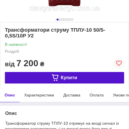
Трансформатори струму ТПЛУ-10 50/5-
0,5S/10P У2
В наявності
Роздріб
7 200
від
₴
Купити
Опис
Характеристики
Доставка
Оплата
Умови п
Опис
Трансформатор струму ТПЛУ-10 отримує на вході сигнал із
початковими параметрами, і на виході видає його вже зі