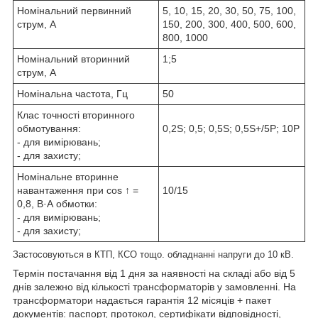
Номінальний первинний
5, 10, 15, 20, 30, 50, 75, 100,
струм, А
150, 200, 300, 400, 500, 600,
800, 1000
Номінальний вторинний
1;5
струм, А
Номінальна частота, Гц
50
Клас точності вторинного
обмотування:
0,2S; 0,5; 0,5S; 0,5S+/5Р; 10P
- для вимірювань;
- для захисту;
Номінальне вторинне
навантаження при сos ↑ =
10/15
0,8, В·А обмотки:
- для вимірювань;
- для захисту;
Застосовуються в КТП, КСО тощо. обладнанні напруги до 10 кВ.
Термін постачання від 1 дня за наявності на складі або від 5
днів залежно від кількості трансформаторів у замовленні. На
трансформатори надається гарантія 12 місяців + пакет
документів: паспорт, протокол, сертифікати відповідності,