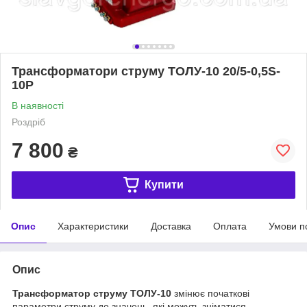
Трансформатори струму ТОЛУ-10 20/5-0,5S-
10P
В наявності
Роздріб
7 800
₴
Купити
Опис
Характеристики
Доставка
Оплата
Умови п
Опис
Трансформатор струму ТОЛУ-10
змінює початкові
параметри струму до значень, які можуть зніматися