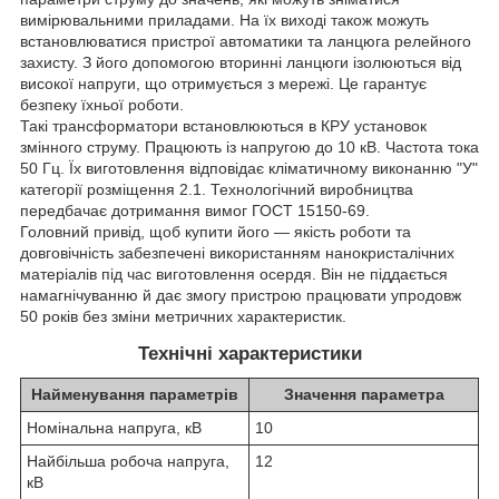
вимірювальними приладами. На їх виході також можуть
встановлюватися пристрої автоматики та ланцюга релейного
захисту. З його допомогою вторинні ланцюги ізолюються від
високої напруги, що отримується з мережі. Це гарантує
безпеку їхньої роботи.
Такі трансформатори встановлюються в КРУ установок
змінного струму. Працюють із напругою до 10 кВ. Частота тока
50 Гц. Їх виготовлення відповідає кліматичному виконанню "У"
категорії розміщення 2.1. Технологічний виробництва
передбачає дотримання вимог ГОСТ 15150-69.
Головний привід, щоб купити його — якість роботи та
довговічність забезпечені використанням нанокристалічних
матеріалів під час виготовлення осердя. Він не піддається
намагнічуванню й дає змогу пристрою працювати упродовж
50 років без зміни метричних характеристик.
Технічні характеристики
Найменування параметрів
Значення параметра
Номінальна напруга, кВ
10
Найбільша робоча напруга,
12
кВ